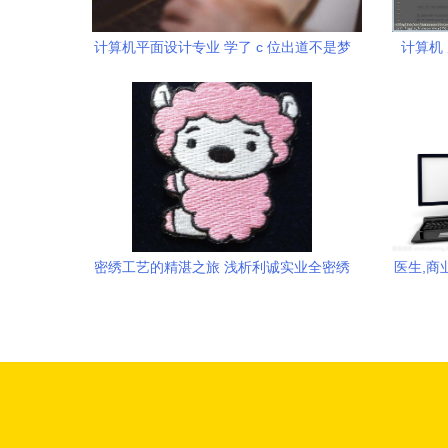
计算机平面设计专业 学了 c 位出道不是梦
计算机
甘肃省广播电视中等专业学校 兰商校区 欢
迎您
密绣工艺的精湛之旅 浅析利诚实业全密绣
医生,商业
章的生产工艺与商业价值
屏幕,屏
校对,显
示器,电
记本,台