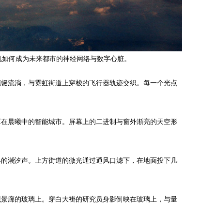
算机如何成为未来都市的神经网络与数字心脏。
蜿蜒流淌，与霓虹街道上穿梭的飞行器轨迹交织。每一个光点
罩在晨曦中的智能城市。屏幕上的二进制与窗外渐亮的天空形
界的潮汐声。上方街道的微光通过通风口滤下，在地面投下几
观景廊的玻璃上。穿白大褂的研究员身影倒映在玻璃上，与量