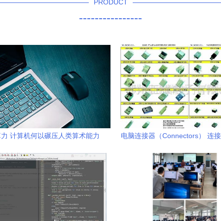
PRODUCT
----------------
力 计算机何以碾压人类算术能力
电脑连接器（Connectors） 
于亿万倍之间
未来 ✦多图预览✦◈厂家直销✦
一键直达