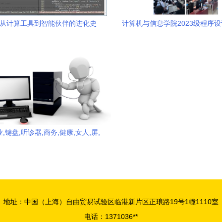
 从计算工具到智能伙伴的进化史
计算机与信息学院2023级程序
功举办，彰显数字未来力
,键盘,听诊器,商务,健康,女人,屏,
风,技术,插画,插图,手提电脑,核对,
示器,扫描,核算,生意,检查,电脑显
脑键盘,男人,计算机,电脑,科技,笔
式电脑,数码产品,病毒,数码,机箱
地址：中国（上海）自由贸易试验区临港新片区正琅路19号1幢1110室
电话：1371036**