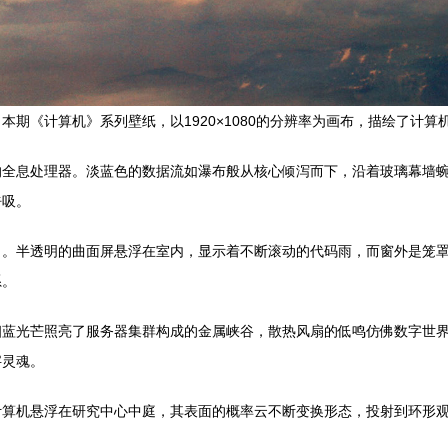
期《计算机》系列壁纸，以1920×1080的分辨率为画布，描绘了计
的全息处理器。淡蓝色的数据流如瀑布般从核心倾泻而下，沿着玻璃幕墙
呼吸。
口。半透明的曲面屏悬浮在室内，显示着不断滚动的代码雨，而窗外是笼
系。
幽蓝光芒照亮了服务器集群构成的金属峡谷，散热风扇的低鸣仿佛数字世
字灵魂。
计算机悬浮在研究中心中庭，其表面的概率云不断变换形态，投射到环形