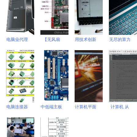
电脑业代理
【无风扇
用技术创新
无尽的算力
代办如何实
12V供电
改造世界
计算机何以
现商业价值
D525 双核
UCL计算机
碾压人类算
提升？这不
工控主板
科学硕士的
术能力于亿
仅是一项服
一体机主板
使命与路径
万倍之间
务，也是一
(JF-
种增益型生
J525AM(图)】
态！
价格,厂家,
电脑连接器
中低端主板
计算机平面
计算机 从
图片,工控
（Connectors）
哪个牌子好
设计专业
计算工具到
电脑产品,
连接你的数
2025年性
学了 c 位出
智能伙伴的
深圳市九丰
字未来 ✦多
价比之王推
道不是梦
进化史