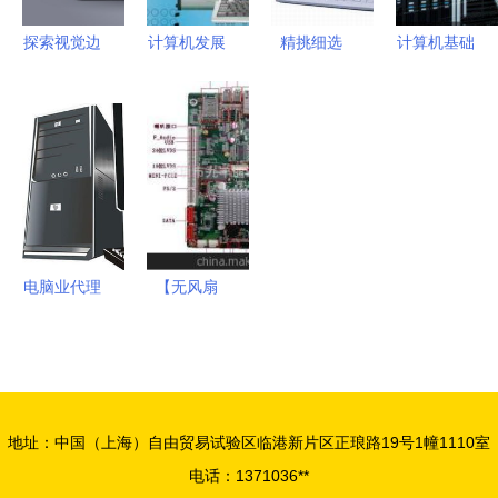
探索视觉边
计算机发展
精挑细选
计算机基础
界 高清矢
史 从庞然
4000元内
知识 从零
量与摄影视
巨物到掌中
学生用品牌
理解工作原
角下的电脑
智能
电脑选购指
理
显示器素材
南
解析
电脑业代理
【无风扇
代办如何实
12V供电
现商业价值
D525 双核
提升？这不
工控主板
仅是一项服
一体机主板
地址：中国（上海）自由贸易试验区临港新片区正琅路19号1幢1110室
务，也是一
(JF-
电话：1371036**
种增益型生
J525AM(图)】