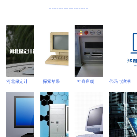
----------------
河北保定计
探索苹果
神舟唐朝
代码与浪潮
算机软考考
Lisa计算机
T200R一体
郑航计算
试地点与备
一段创新与
电脑 当经
机/软件学
考指南
跌宕历史
典设计与现
院文创设计
代性能相融
案例解析
合