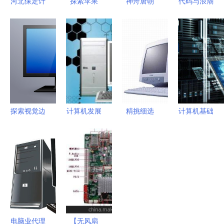
河北保定计
探索苹果
神舟唐朝
代码与浪潮
算机软考考
Lisa计算机
T200R一体
郑航计算
试地点与备
一段创新与
电脑 当经
机/软件学
考指南
跌宕历史
典设计与现
院文创设计
代性能相融
案例解析
合
探索视觉边
计算机发展
精挑细选
计算机基础
界 高清矢
史 从庞然
4000元内
知识 从零
量与摄影视
巨物到掌中
学生用品牌
理解工作原
角下的电脑
智能
电脑选购指
理
显示器素材
南
解析
电脑业代理
【无风扇