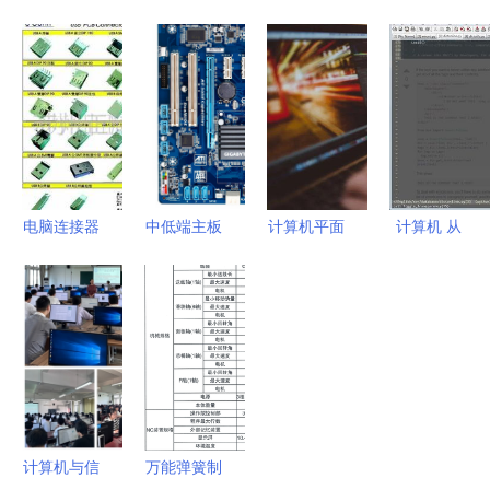
代办如何实
12V供电
改造世界
计算机何以
现商业价值
D525 双核
UCL计算机
碾压人类算
提升？这不
工控主板
科学硕士的
术能力于亿
仅是一项服
一体机主板
使命与路径
万倍之间
务，也是一
(JF-
种增益型生
J525AM(图)】
态！
价格,厂家,
电脑连接器
中低端主板
计算机平面
计算机 从
图片,工控
（Connectors）
哪个牌子好
设计专业
计算工具到
电脑产品,
连接你的数
2025年性
学了 c 位出
智能伙伴的
深圳市九丰
字未来 ✦多
价比之王推
道不是梦
进化史
通达科技-
图预览✦◈
荐与采购指
甘肃省广播
厂家直销✦
南
电视中等专
代理代办一
业学校 兰
键直达
商校区 欢
计算机与信
万能弹簧制
迎您