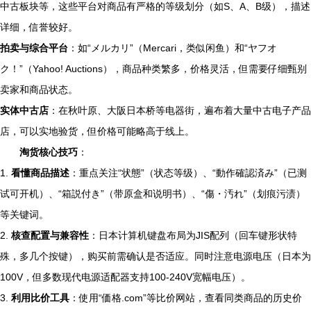
中古板块等，这些平台对商品有严格的等级划分（如S、A、B级），描述
详细，信誉较好。
拍卖与综合平台
：如“メルカリ”（Mercari，类似闲鱼）和“ヤフオ
ク！”（Yahoo! Auctions），商品种类繁多，价格灵活，但需要仔细甄别
卖家和商品状态。
实体中古店
：在秋叶原、大阪日本桥等电器街，遍布着大量中古电子产品
店，可以实地验货，但价格可能略高于线上。
淘货核心技巧
：
1.
看懂商品描述
：重点关注“状態”（状态等级）、“動作確認済み”（已测
试可开机）、“箱説付き”（带原盒和说明书）、“傷・汚れ”（划痕污渍）
等关键词。
2.
核查配置与兼容性
：日本计算机键盘布局为JIS配列（回车键形状特
殊，多几个按键），购买前需确认是否适应。同时注意电源电压（日本为
100V，但多数现代电源适配器支持100-240V宽幅电压）。
3.
利用比价工具
：使用“価格.com”等比价网站，查看同类商品的历史价